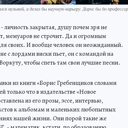
лся музыкой, а делал бы научную карьеру. Дорос бы до профессор
- личность закрытая, душу почем зря не
ет, мемуаров не строчит. Да и огромным
ля своих. И вообще человек он неожиданный.
не с лордами виски пьет, он с командой на
Воркуту, чтобы спеть там свои лучшие песни.
ывки из книги «Борис Гребенщиков словами
 только что в издательстве «Новое
ставлена из его прозы, эссе, интервью,
екстов к альбомам и маленьких любопытных
лениях нашей жизни. Они порой такие же
Г, - математик, кстати, по образованию.