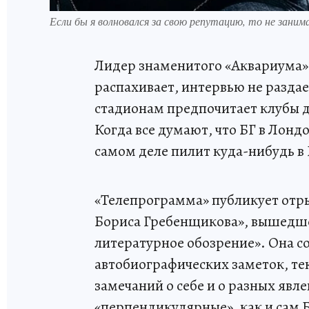
Если бы я волновался за свою репутацию, то не занима
Лидер знаменитого «Аквариума» 
распахивает, интервью не разда
стадионам предпочитает клубы д
Когда все думают, что БГ в Лондо
самом деле пилит куда-нибудь в 
«Телепрограмма» публикует отр
Бориса Гребенщикова», вышедшей
литературное обозрение». Она со
автобиографических заметок, т
замечаний о себе и о разных яв
«перпендикулярные», как и сам Б