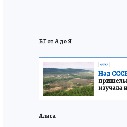
БГ от А до Я
НАУКА
Над СССР
пришельце
изучала 
Алиса