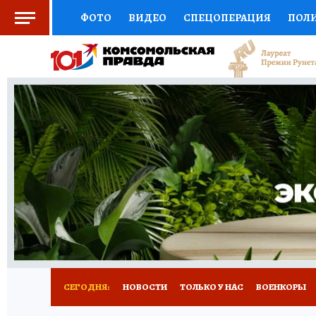
ФОТО
ВИДЕО
СПЕЦОПЕРАЦИЯ
ПОЛ
СОЦПОДДЕРЖКА
НАУКА
СПОРТ
КО
ВЫБОР ЭКСПЕРТОВ
ДОКТОР
ФИНАНС
КНИЖНАЯ ПОЛКА
ПРОГНОЗЫ НА СПОРТ
ПРЕСС-ЦЕНТР
НЕДВИЖИМОСТЬ
ТЕЛЕ
РАДИО КП
РЕКЛАМА
ТЕСТЫ
НОВОЕ 
СЕГОДНЯ:
НОВОСТИ
ТОЛЬКО У НАС
ВОЕНКОРЫ