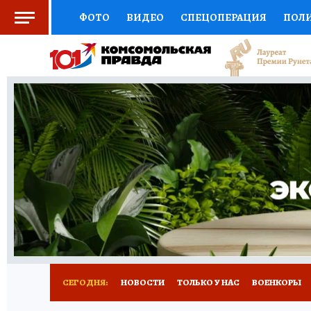
ФОТО
ВИДЕО
СПЕЦОПЕРАЦИЯ
ПОЛ
СОЦПОДДЕРЖКА
НАУКА
СПОРТ
КО
ВЫБОР ЭКСПЕРТОВ
ДОКТОР
ФИНАНС
КНИЖНАЯ ПОЛКА
ПРОГНОЗЫ НА СПОРТ
ПРЕСС-ЦЕНТР
НЕДВИЖИМОСТЬ
ТЕЛЕ
РАДИО КП
РЕКЛАМА
ТЕСТЫ
НОВОЕ 
СЕГОДНЯ:
НОВОСТИ
ТОЛЬКО У НАС
ВОЕНКОРЫ