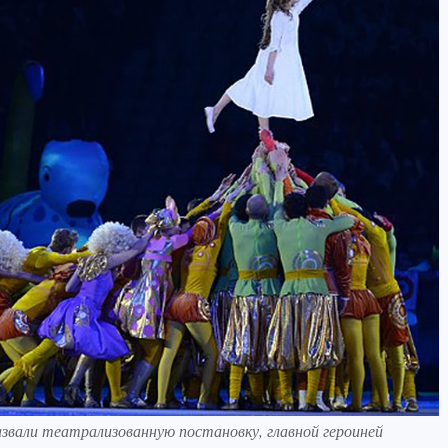
звали театрализованную постановку, главной героиней