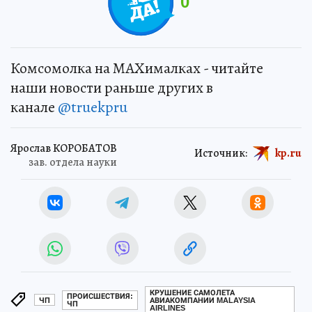
0
Комсомолка на MAXималках - читайте
наши новости раньше других в
канале
@truekpru
Ярослав КОРОБАТОВ
Источник:
kp.ru
зав. отдела науки
КРУШЕНИЕ САМОЛЕТА
ПРОИСШЕСТВИЯ:
ЧП
АВИАКОМПАНИИ MALAYSIA
ЧП
AIRLINES