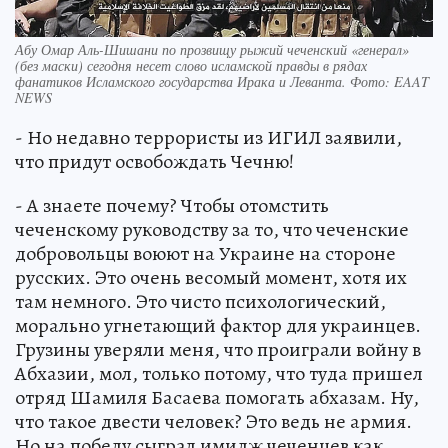
Абу Омар Аль-Шишани по прозвищу рыжий чеченский «генерал»
(без маски) сегодня несет слово исламской правды в рядах
фанатиков Исламского государства Ирака и Леванта. Фото: EAAT
NEWS
- Но недавно террористы из ИГИЛ заявили,
что придут освобождать Чечню!
- А знаете почему? Чтобы отомстить
чеченскому руководству за то, что чеченские
добровольцы воюют на Украине на стороне
русских. Это очень весомый момент, хотя их
там немного. Это чисто психологический,
морально угнетающий фактор для украинцев.
Грузины уверяли меня, что проиграли войну в
Абхазии, мол, только потому, что туда пришел
отряд Шамиля Басаева помогать абхазам. Ну,
что такое двести человек? Это ведь не армия.
Но на победу сыграл имидж чеченцев как