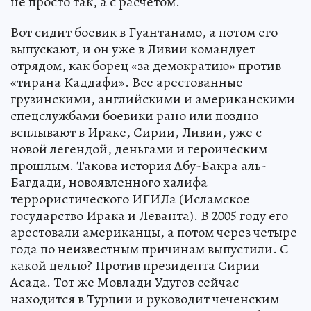
не просто так, а с расчетом.
Вот сидит боевик в Гуантанамо, а потом его
выпускают, и он уже в Ливии командует
отрядом, как борец «за демократию» против
«тирана Каддафи». Все арестованные
грузинскими, английскими и американскими
спецслужбами боевики рано или поздно
всплывают в Ираке, Сирии, Ливии, уже с
новой легендой, деньгами и героическим
прошлым. Такова история Абу-Бакра аль-
Багдади, новоявленного халифа
террористического ИГИЛа (Исламское
государство Ирака и Леванта). В 2005 году его
арестовали американцы, а потом через четыре
года по неизвестным причинам выпустили. С
какой целью? Против президента Сирии
Асада. Тот же Мовлади Удугов сейчас
находится в Турции и руководит чеченским