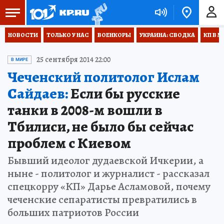
НОВОСТИ
ТОЛЬКО У НАС
ВОЕНКОРЫ
УКРАИНА: СВОДКА
КП В М
25 сентября 2014 22:00
В МИРЕ
Чеченский политолог Ислам
Сайдаев:
Если бы русские
танки в 2008-м вошли в
Тбилиси, не было бы сейчас
проблем с Киевом
Бывший идеолог дудаевской Ичкерии, а
ныне - политолог и журналист - рассказал
спецкорру «КП» Дарье Асламовой, почему
чеченские сепаратисты превратились в
больших патриотов России