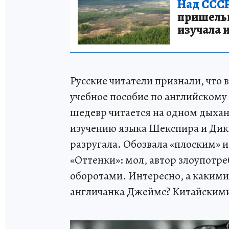
Над СССР
пришельце
изучала 
Русские читатели признали, что 
учебное пособие по английскому
шедевр читается на одном дыхан
изучению языка Шекспира и Дикк
разругала. Обозвала «плоским»
«Оттенки»: мол, автор злоупотр
оборотами. Интересно, а каким
англичанка Джеймс? Китайскими,