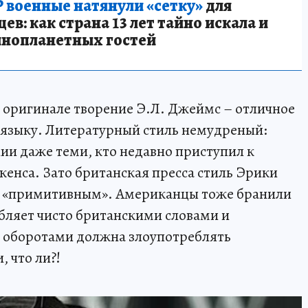
 военные натянули «сетку»
для
в: как страна 13 лет тайно искала и
инопланетных гостей
в оригинале творение Э.Л. Джеймс – отличное
 языку. Литературный стиль немудреный:
ии даже теми, кто недавно приступил к
енса. Зато британская пресса стиль Эрики
 и «примитивным». Американцы тоже бранили
ебляет чисто британскими словами и
и оборотами должна злоупотреблять
 что ли?!