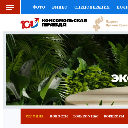
ФОТО
ВИДЕО
СПЕЦОПЕРАЦИЯ
ПОЛ
СОЦПОДДЕРЖКА
НАУКА
СПОРТ
КО
ВЫБОР ЭКСПЕРТОВ
ДОКТОР
ФИНАНС
КНИЖНАЯ ПОЛКА
ПРОГНОЗЫ НА СПОРТ
ПРЕСС-ЦЕНТР
НЕДВИЖИМОСТЬ
ТЕЛЕ
РАДИО КП
РЕКЛАМА
ТЕСТЫ
НОВОЕ 
СЕГОДНЯ:
НОВОСТИ
ТОЛЬКО У НАС
ВОЕНКОРЫ