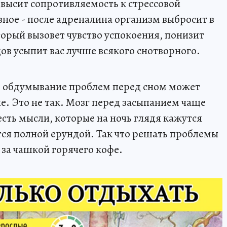
овысит сопротивляемость к стрессовой
вное - после адреналина организм выбросит в
торый вызовет чувство успокоения, понизит
ов усыпит вас лучше всякого снотворного.
то обдумывание проблем перед сном может
е. Это не так. Мозг перед засыпанием чаще
есть мысли, которые на ночь глядя кажутся
ся полной ерундой. Так что решать проблемы
 за чашкой горячего кофе.