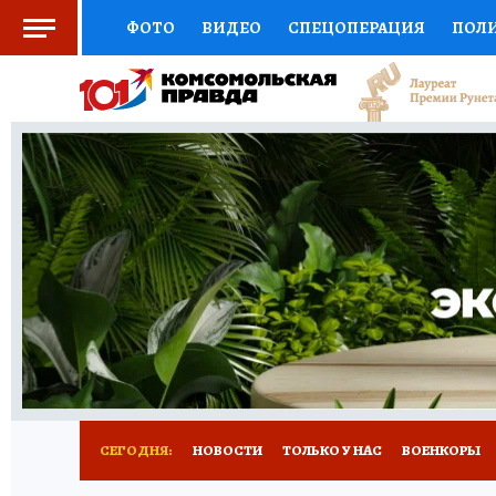
ФОТО
ВИДЕО
СПЕЦОПЕРАЦИЯ
ПОЛ
СОЦПОДДЕРЖКА
НАУКА
СПОРТ
КО
ВЫБОР ЭКСПЕРТОВ
ДОКТОР
ФИНАНС
КНИЖНАЯ ПОЛКА
ПРОГНОЗЫ НА СПОРТ
ПРЕСС-ЦЕНТР
НЕДВИЖИМОСТЬ
ТЕЛЕ
РАДИО КП
РЕКЛАМА
ТЕСТЫ
НОВОЕ 
СЕГОДНЯ:
НОВОСТИ
ТОЛЬКО У НАС
ВОЕНКОРЫ