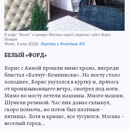
В кафе "Боско" в центре Москвы перед смертью сидел Борис
Немцов
Фото:
Елена ДУДА.
Перейти в Фотобанк КП
БЕЛЫЙ «ФОРД»
Борис с Анной прошли мимо храма, впереди
блистал «Балчуг-Кемпински». На мосту стало
холоднее, Борис укутался в куртку и, прячась
от пронизывающего ветра, смотрел под ноги.
Мимо по мосту летели машины. Много машин.
Шумели резиной. Час пик давно схлынул,
скоро полночь, но поток был плотным -
пятница. Хотя и кризис, все тусуются. Москва -
веселый город…