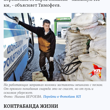
км, - объясняет Тимофеев.
На работающих заправках колонки заставлены мешками с песком.
От прямого попадания снаряда это не спасет, но от пуль и
осколков убережет.
Фото:
Нигина БЕРОЕВА.
Перейти в Фотобанк КП
КОНТРАБАНДА ЖИЗНИ