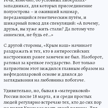
западниках, для которых присоединение
полуострова – и оживший кошмар,
передающийся генетическим путём, и
шикарный повод для спекуляций: «А почему,
друзья, вы хуже жить стали? Да потому что
аннексия, не будь её…»
С другой стороны, «Крым наш» начинает
раздражать и тех, кто в антироссийских
настроениях ранее замечен не был. Наоборот,
ратовал за крепкое государство. Вот только
патриотизм этот зиждился главным образом на
нефтедолларовой основе и длился до
заглядывания на любовника побогаче.
Удивительно, но, бывая в «материковой»
России после 18 марта, я и среди простых
людей регулярно встречаю тех, кто до сих пор
не видит Крым как часть своей родины. Для