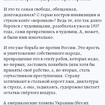
И это та самая свобода, обещанная,
долгожданная? С гарью костров инквизиции и
стуком колёс «воронков»? Ведь те, кто так долго
боролся с чудовищами, разоблачая ужасы 1937
года, сами превратились в чудовищ. А, может,
и были ими изначально.
И это уже борьба не против России. Это ярость
и уничтожение собственного народа,
превращение его в секту рабов, которых надо,
во-первых, заставить полюбить (или хотя бы
принять) своё рабство, а, во-вторых, стать
соучастником преступления. Страну
затягивают в стальной корсет лжи, диктатуры
и страха, а она, задыхаясь, судорожно хватает
остатки спёртого воздуха.
А американские хозяева Украины (без их