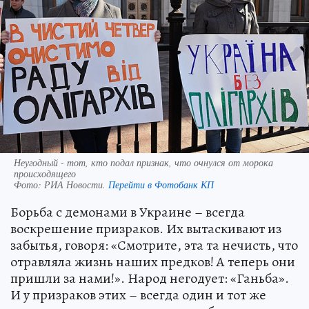
Неугодный - тот, кто подал признак, что очнулся от морока
происходящего
Фото:
РИА Новости.
Перейти в Фотобанк КП
Борьба с демонами в Украине – всегда
воскрешение призраков. Их вытаскивают из
забытья, говоря: «Смотрите, эта та нечисть, что
отравляла жизнь наших предков! А теперь они
пришли за нами!». Народ негодует: «Ганьба».
И у призраков этих – всегда один и тот же