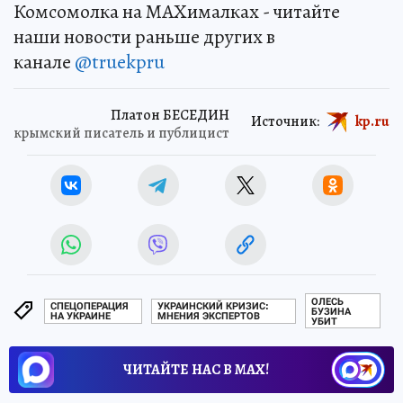
Комсомолка на MAXималках - читайте
наши новости раньше других в
канале
@truekpru
Платон БЕСЕДИН
Источник:
kp.ru
крымский писатель и публицист
ОЛЕСЬ
СПЕЦОПЕРАЦИЯ
УКРАИНСКИЙ КРИЗИС:
БУЗИНА
НА УКРАИНЕ
МНЕНИЯ ЭКСПЕРТОВ
УБИТ
ЧИТАЙТЕ НАС В МАХ!