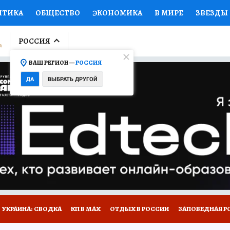
ИТИКА
ОБЩЕСТВО
ЭКОНОМИКА
В МИРЕ
ЗВЕЗДЫ
ЛУМНИСТЫ
ПРОИСШЕСТВИЯ
НАЦИОНАЛЬНЫЕ ПРОЕК
РОССИЯ
ВАШ РЕГИОН —
РОССИЯ
Ы
ОТКРЫВАЕМ МИР
Я ЗНАЮ
СЕМЬЯ
ЖЕНСКИЕ СЕ
ДА
ВЫБРАТЬ ДРУГОЙ
ПРОМОКОДЫ
СЕРИАЛЫ
СПЕЦПРОЕКТЫ
ДЕФИЦИТ
ВИЗОР
КОЛЛЕКЦИИ
КОНКУРСЫ
РАБОТА У НАС
ГИ
НА САЙТЕ
УКРАИНА: СВОДКА
КП В МАХ
ОТДЫХ В РОССИИ
ЗАПОВЕДНАЯ Р