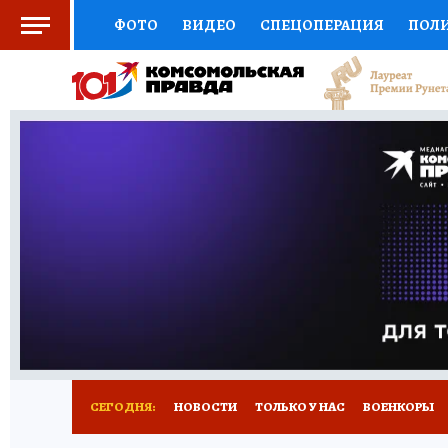
ФОТО
ВИДЕО
СПЕЦОПЕРАЦИЯ
ПОЛ
СОЦПОДДЕРЖКА
НАУКА
СПОРТ
КО
ВЫБОР ЭКСПЕРТОВ
ДОКТОР
ФИНАНС
КНИЖНАЯ ПОЛКА
ПРОГНОЗЫ НА СПОРТ
ПРЕСС-ЦЕНТР
НЕДВИЖИМОСТЬ
ТЕЛЕ
РАДИО КП
РЕКЛАМА
ТЕСТЫ
НОВОЕ 
СЕГОДНЯ:
НОВОСТИ
ТОЛЬКО У НАС
ВОЕНКОРЫ