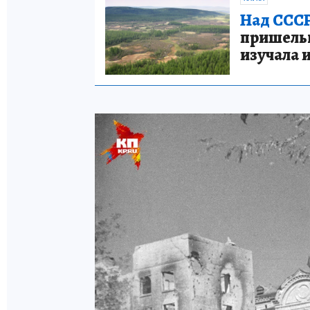
Над СССР
пришельце
изучала 