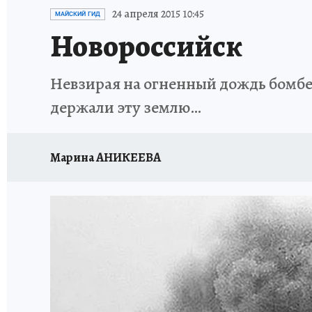
ИСПЫТАНО НА СЕБЕ
24 апреля 2015 10:45
МАЙСКИЙ ГИД
Новороссийск
Невзирая на огненный дождь бомбеж
держали эту землю…
Марина АНИКЕЕВА