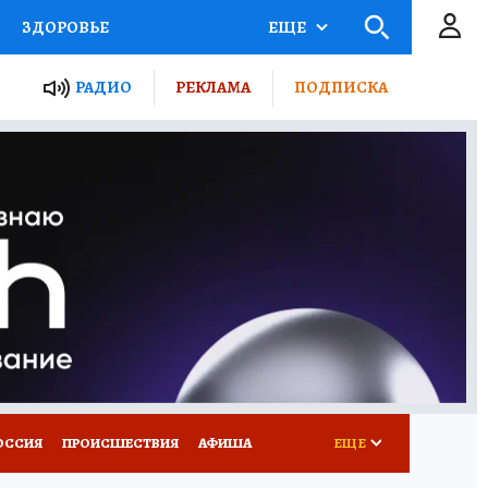
ЗДОРОВЬЕ
ЕЩЕ
ТЫ РОССИИ
РАДИО
РЕКЛАМА
ПОДПИСКА
КРЕТЫ
ПУТЕВОДИТЕЛЬ
 ЖЕЛЕЗА
ТУРИЗМ
Д ПОТРЕБИТЕЛЯ
ВСЕ О КП
ОССИЯ
ПРОИСШЕСТВИЯ
АФИША
ЕЩЕ