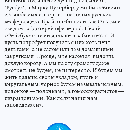
Вконтактом, а более лучше), назвали бы
"Русбук", а Марку Цукербергу мы бы оставили
его любимых интернет-активных русских
велферовцев с Брайтон-бич или там Оттавы и
свидомых "дочерей офицеров". Нехай
«Фейсбук» с ними дальше и забавляется. И
пусть попробует получить с них хоть цент,
деньгами, а не салом или там домашними
закрутками. Проще, мне кажется, выдоить
дохлую корову. А мы на эту срамоту даже
смотреть не будем, не интересно. И будем мы
жить дальше своим укладом, пусть и
вирутальным: черное будем называть черным,
подонков — подонками, а гомосексуалистов —
извращенцами. Как деды наши нам
заповедовали».