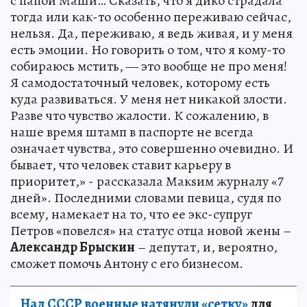
с папой Маши… Сказать, что я дико страдала
тогда или как-то особенно переживаю сейчас,
нельзя. Да, переживаю, я ведь живая, и у меня
есть эмоции. Но говорить о том, что я кому-то
собираюсь мстить, — это вообще не про меня!
Я самодостаточный человек, которому есть
куда развиваться. У меня нет никакой злости.
Разве что чувство жалости. К сожалению, в
наше время штамп в паспорте не всегда
означает чувства, это совершенно очевидно. И
бывает, что человек ставит карьеру в
приоритет,» - рассказала Макsим журналу «7
дней». Последними словами певица, судя по
всему, намекает на то, что ее экс-супруг
Петров «повелся» на статус отца новой жены –
Александр Брыскин
– депутат, и, вероятно,
сможет помочь Антону с его бизнесом.
Над СССР военные натянули «сетку»
для