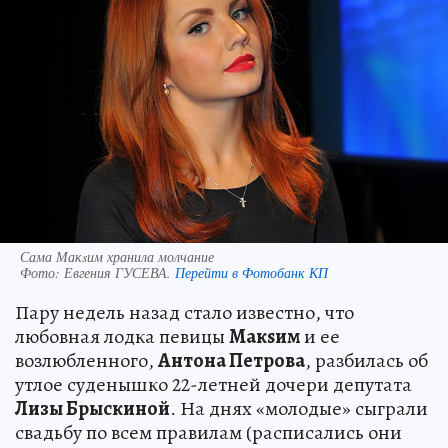
Сама Макsим хранила молчание
Фото:
Евгения ГУСЕВА.
Перейти в Фотобанк КП
Пару недель назад стало известно, что
любовная лодка певицы
Макsим
и ее
возлюбленного,
Антона Петрова
, разбилась об
утлое суденышко 22-летней дочери депутата
Лизы Брыскиной
. На днях «молодые» сыграли
свадьбу по всем правилам (расписались они