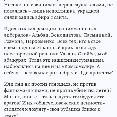
Носика, не извинилась перед слушателями, не
покаялась – лишь исподтишка, украдкой
сняли запись эфира с сайта.
Я долго искал реакции наших записных
либералов - Альбац, Венедиктова, Латыниной,
Гозмана, Пархоменко. Всех тех, кто в свое
время поднял страшный крик по поводу
неосторожной реплики Ульяны Скойбеды об
абажурах. Тогда эти защитники гуманизма
набросились на нее и на «Комсомолку». А
сейчас – как воды в рот набрали. Где протесты?
Или они не против геноцида, не против
фашизма-нацизма, не против убийства детей?
Может, они за – только пусть это будут дети
врагов? И их «общечеловеческие ценности»
сводятся к лозунгу «своя рубашка ближе к
телу»?