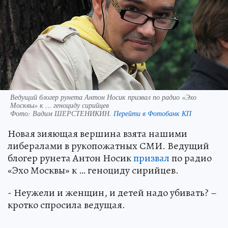
Ведущий блогер рунета Антон Носик призвал по радио «Эхо
Москвы» к … геноциду сирийцев
Фото:
Вадим ШЕРСТЕНИКИН.
Перейти в Фотобанк КП
Новая зияющая вершина взята нашими
либералами в рукопожатных СМИ. Ведущий
блогер рунета Антон Носик
призвал
по радио
«Эхо Москвы» к … геноциду сирийцев.
- Неужели и женщин, и детей надо убивать? –
кротко спросила ведущая.