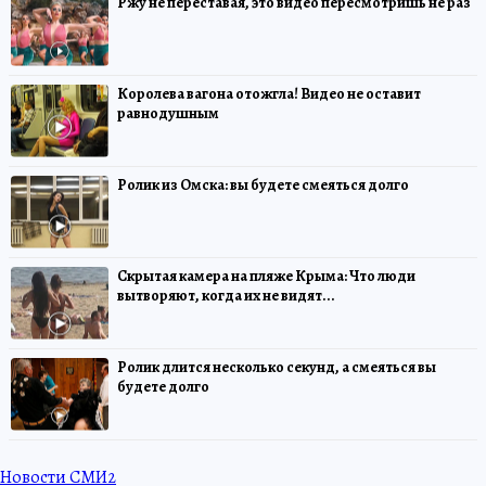
Ржу не переставая, это видео пересмотришь не раз
Королева вагона отожгла! Видео не оставит
равнодушным
Ролик из Омска: вы будете смеяться долго
Скрытая камера на пляже Крыма: Что люди
вытворяют, когда их не видят...
Ролик длится несколько секунд, а смеяться вы
будете долго
Новости СМИ2