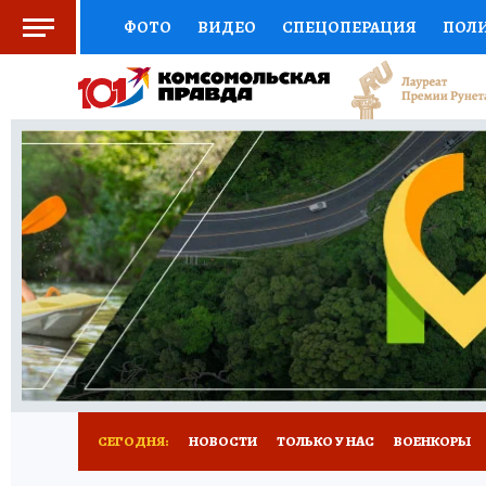
ФОТО
ВИДЕО
СПЕЦОПЕРАЦИЯ
ПОЛ
СОЦПОДДЕРЖКА
НАУКА
СПОРТ
КО
ВЫБОР ЭКСПЕРТОВ
ДОКТОР
ФИНАНС
КНИЖНАЯ ПОЛКА
ПРОГНОЗЫ НА СПОРТ
ПРЕСС-ЦЕНТР
НЕДВИЖИМОСТЬ
ТЕЛЕ
РАДИО КП
РЕКЛАМА
ТЕСТЫ
НОВОЕ 
СЕГОДНЯ:
НОВОСТИ
ТОЛЬКО У НАС
ВОЕНКОРЫ