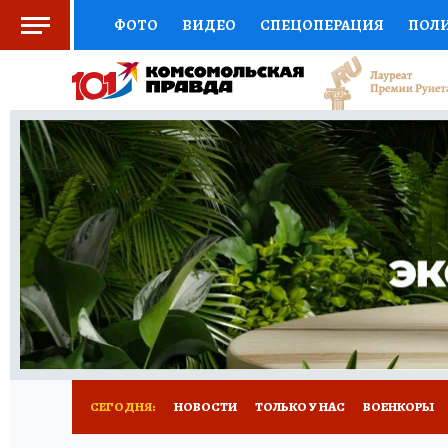
ФОТО
ВИДЕО
СПЕЦОПЕРАЦИЯ
ПОЛ
СОЦПОДДЕРЖКА
НАУКА
СПОРТ
КО
ВЫБОР ЭКСПЕРТОВ
ДОКТОР
ФИНАНС
КНИЖНАЯ ПОЛКА
ПРОГНОЗЫ НА СПОРТ
ПРЕСС-ЦЕНТР
НЕДВИЖИМОСТЬ
ТЕЛЕ
РАДИО КП
РЕКЛАМА
ТЕСТЫ
НОВОЕ 
СЕГОДНЯ:
НОВОСТИ
ТОЛЬКО У НАС
ВОЕНКОРЫ