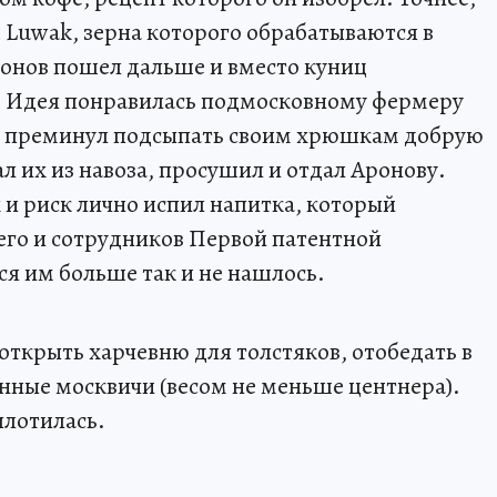
i Luwak, зерна которого обрабатываются в
онов пошел дальше и вместо куниц
. Идея понравилась подмосковному фермеру
е преминул подсыпать своим хрюшкам добрую
л их из навоза, просушил и отдал Аронову.
х и риск лично испил напитка, который
него и сотрудников Первой патентной
я им больше так и не нашлось.
ткрыть харчевню для толстяков, отобедать в
нные москвичи (весом не меньше центнера).
плотилась.