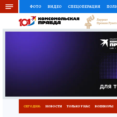
ФОТО
ВИДЕО
СПЕЦОПЕРАЦИЯ
ПОЛ
СОЦПОДДЕРЖКА
НАУКА
СПОРТ
КО
ВЫБОР ЭКСПЕРТОВ
ДОКТОР
ФИНАНС
КНИЖНАЯ ПОЛКА
ПРОГНОЗЫ НА СПОРТ
ПРЕСС-ЦЕНТР
НЕДВИЖИМОСТЬ
ТЕЛЕ
РАДИО КП
РЕКЛАМА
ТЕСТЫ
НОВОЕ 
СЕГОДНЯ:
НОВОСТИ
ТОЛЬКО У НАС
ВОЕНКОРЫ