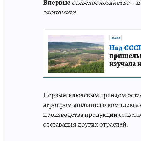
Впервые
сельское хозяйство – 
экономике
НАУКА
Над СССР
пришельце
изучала 
Первым ключевым трендом оста
агропромышленного комплекса с
производства продукции сельског
отставания других отраслей.