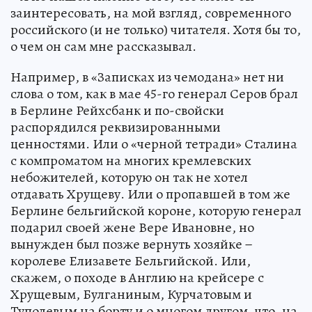
заинтересовать, на мой взгляд, современного
российского (и не только) читателя. Хотя бы то,
о чем он сам мне рассказывал.
Например, в «Записках из чемодана» нет ни
слова о том, как в мае 45-го генерал Серов брал
в Берлине Рейхсбанк и по-свойски
распорядился реквизированными
ценностями. Или о «черной тетради» Сталина
с компроматом на многих кремлевских
небожителей, которую он так не хотел
отдавать Хрущеву. Или о пропавшей в том же
Берлине бельгийской короне, которую генерал
подарил своей жене Вере Ивановне, но
вынужден был позже вернуть хозяйке −
королеве Елизавете Бельгийской. Или,
скажем, о походе в Англию на крейсере с
Хрущевым, Булганиным, Курчатовым и
Туполевым на борту и о многом другом, что, на