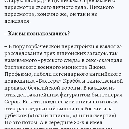
Старую площадь в ЦК письма с просьбами о
пересмотре своего личного дела. Никакого
пересмотра, конечно же, он так и не
дождался.
− Как вы познакомились?
− В пору горбачевской перестройки я взялся за
расследование трех шпионских загадок: так
называемого «русского следа» в секс-скандале
британского военного министра Джона
Профьюмо, гибели легендарного английского
подводника «Бастера» Крэбба и таинственной
пропаже бельгийской короны. В каждом из
этих дел важнейшим фигурантом был генерал
Серов. Кстати, позднее мои книги по итогам
этих расследований вышли и в России и за
рубежом («Голый шпион», «Линия смерти»).
Но это потом. А в середине 80-х я имел