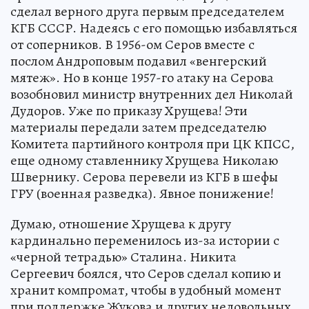
сделал верного друга первым председателем
КГБ СССР. Надеясь с его помощью избавляться
от соперников. В 1956-ом Серов вместе с
послом Андроповым подавил «венгерский
мятеж». Но в конце 1957-го атаку на Серова
возобновил министр внутренних дел Николай
Дудоров. Уже по приказу Хрущева! Эти
материалы передали затем председателю
Комитета партийного контроля при ЦК КПСС,
еще одному ставленнику Хрущева Николаю
Швернику. Серова перевели из КГБ в шефы
ГРУ (военная разведка). Явное понижение!
Думаю, отношение Хрущева к другу
кардинально переменилось из-за истории с
«черной тетрадью» Сталина. Никита
Сергеевич боялся, что Серов сделал копию и
хранит компромат, чтобы в удобный момент
при поддержке Жукова и других недовольных