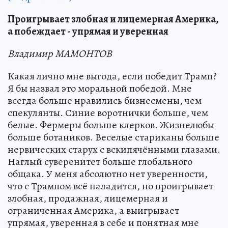
Проигрывает злобная и лицемерная Америка,
а побеждает - упрямая и уверенная
Владимир МАМОНТОВ
Какая лично мне выгода, если победит Трамп?
Я бы назвал это моральной победой. Мне
всегда больше нравились бизнесмены, чем
спекулянты. Синие воротнички больше, чем
белые. Фермеры больше клерков. Жизнелюбы
больше ботаников. Веселые стариканы больше
нервических старух с вскипячёнными глазами.
Наглый суверенитет больше глобального
общака. У меня абсолютно нет уверенности,
что с Трампом всё наладится, но проигрывает
злобная, продажная, лицемерная и
ограниченная Америка, а выигрывает
упрямая, уверенная в себе и понятная мне