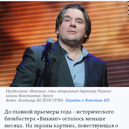
Продюсером «Викинга» стал генеральный директор Первого
канала Константин Эрнст
Фото:
Владимир ВЕЛЕНГУРИН.
Перейти в Фотобанк КП
До главной прьемеры года - исторического
блокбастера «Викинг» осталось меньше
месяца. На экраны картина, повествующая о