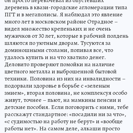
он просто перекочевал из опустевших
деревень в квази-городские агломерации типа
ПГТ и в мегаполисы. Я наблюдал это явление
много лет в московском районе Отрадное –
видел множество крепеньких и не очень
мужичков от 30 лет, которые в рабочий полдень
шляются по уютным дворам. Тусуются за
доминошными столами, попивая все, что
удалось купить и на что хватило денег.
Деловито проверяют помойки на наличие
цветного металла и выброшенной бытовой
техники. Половина из них на инвалидности –
подорвали здоровье в борьбе с «зеленым
змием», вторая половина, не комплексуя особо
живут, точнее – пьют, на мамкины пенсии и
детские пособия. Если поговорить с ними, тебе
расскажут стандартное: «посадили ни за что»,
«с судимостью на работу не берут» и «вообще
работы нет». На самом деле, алкаши просто