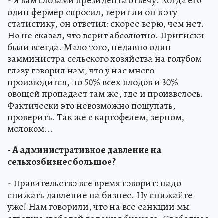
- Я вам словами президента отвечу. Когда его
один фермер спросил, верит ли он в эту
статистику, он ответил: скорее верю, чем нет.
Но не сказал, что верит абсолютно. Приписки
были всегда. Мало того, недавно один
замминистра сельского хозяйства на голубом
глазу говорил нам, что у нас много
производится, но 50% всех плодов и 30%
овощей пропадает там же, где и произвелось.
Фактически это невозможно пощупать,
проверить. Так же с картофелем, зерном,
молоком...
- А административное давление на
сельхозбизнес большое?
- Правительство все время говорит: надо
снижать давление на бизнес. Ну снижайте
уже! Нам говорили, что на все санкции мы