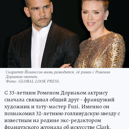
Скарлетт Йоханссон вновь разводится, её роман с Роменом
Дориаком окончен.
Фото:
GLOBAL LOOK PRESS.
С 33-летним Роменом Дориаком актрису
сначала связывал общий друг - французкий
художник и тату-мастер Fuzi. Именно он
познакомил 32-летнюю голливудскую звезду с
известным на родине экс-редактором
французского журнала об искусстве Clark.