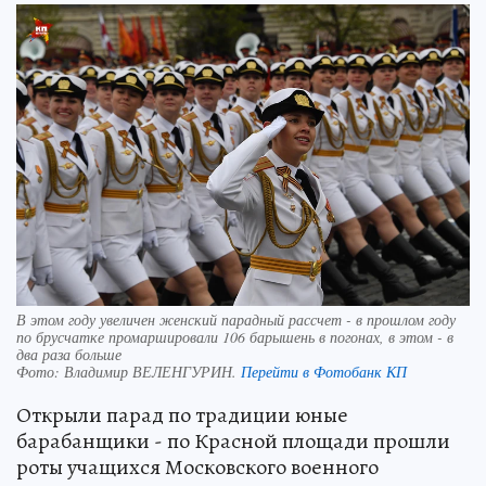
В этом году увеличен женский парадный рассчет - в прошлом году
по брусчатке промаршировали 106 барышень в погонах, в этом - в
два раза больше
Фото:
Владимир ВЕЛЕНГУРИН.
Перейти в Фотобанк КП
Открыли парад по традиции юные
барабанщики - по Красной площади прошли
роты учащихся Московского военного