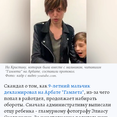
На Кристину, которая была вместе с мальчиком, читавшим
"Гамлета" на Арбате, составили протокол.
Фото:
кадр с видео youtube.com.
Скандал о том, как
9-летний мальчик
декламировал на Арбате "Гамлета"
, из-за чего
попал в райотдел, продолжает набирать
обороты. Сначала административку выписали
отцу ребенка - гламурному фотографу Элиасу