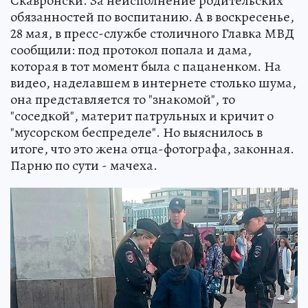
Скавронски. За неисполнение родительских
обязанностей по воспитанию. А в воскресенье,
28 мая, в пресс-службе столичного Главка МВД
сообщили: под протокол попала и дама,
которая в тот момент была с пацаненком. На
видео, наделавшем в интернете столько шума,
она представляется то "знакомой", то
"соседкой", материт патрульных и кричит о
"мусорском беспределе". Но выяснилось в
итоге, что это жена отца-фотографа, законная.
Парню по сути - мачеха.