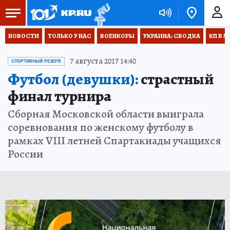
НОВОСТИ
ТОЛЬКО У НАС
ВОЕНКОРЫ
УКРАИНА: СВОДКА
КП В М
7 августа 2017 14:40
СПОРТИВНЫЙ РЕЗЕРВ
Футбол (девушки):
страстный
финал турнира
Сборная Московской области выиграла
соревнования по женскому футболу в
рамках VIII летней Спартакиады учащихся
России