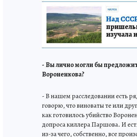
НАУКА
Над СССР
пришельце
изучала 
- Вы лично могли бы предложи
Вороненкова?
- В нашем расследовании есть р
говорю, что виноваты те или друг
как готовилось убийство Воронен
допроса киллера Паршова. И ест
из-за чего, собственно, все прои