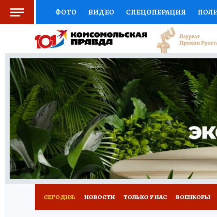
ФОТО
ВИДЕО
СПЕЦОПЕРАЦИЯ
ПОЛ
СОЦПОДДЕРЖКА
НАУКА
СПОРТ
КО
ВЫБОР ЭКСПЕРТОВ
ДОКТОР
ФИНАНС
КНИЖНАЯ ПОЛКА
ПРОГНОЗЫ НА СПОРТ
ПРЕСС-ЦЕНТР
НЕДВИЖИМОСТЬ
ТЕЛЕ
РАДИО КП
РЕКЛАМА
ТЕСТЫ
НОВОЕ 
СЕГОДНЯ:
НОВОСТИ
ТОЛЬКО У НАС
ВОЕНКОРЫ