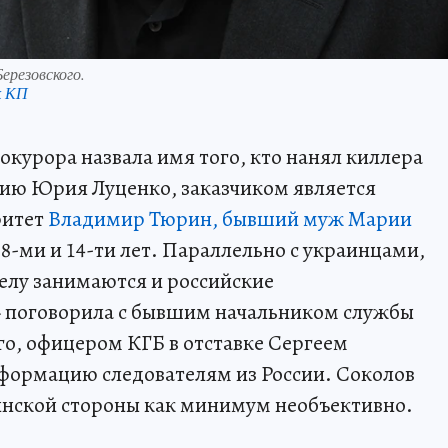
ерезовского.
к КП
окурора назвала имя того, кто нанял киллера
нию Юрия Луценко, заказчиком является
ритет
Владимир Тюрин, бывший муж Марии
й 8-ми и 14-ти лет. Параллельно с украинцами,
елу занимаются и российские
 поговорила с бывшим начальником службы
го, офицером КГБ в отставке Сергеем
формацию следователям из России. Соколов
аинской стороны как минимум необъективно.