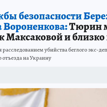
бы безопасности Берез
а Вороненкова:
Тюрин м
к Максаковой и близко
 расследованием убийства беглого экс-деп
о отъезда на Украину