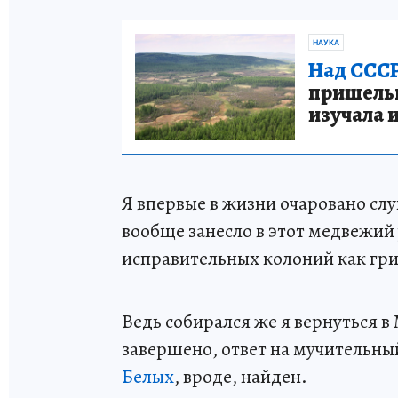
НАУКА
Над СССР
пришельце
изучала 
Я впервые в жизни очаровано сл
вообще занесло в этот медвежий 
исправительных колоний как гри
Ведь собирался же я вернуться 
завершено, ответ на мучительны
Белых
, вроде, найден.