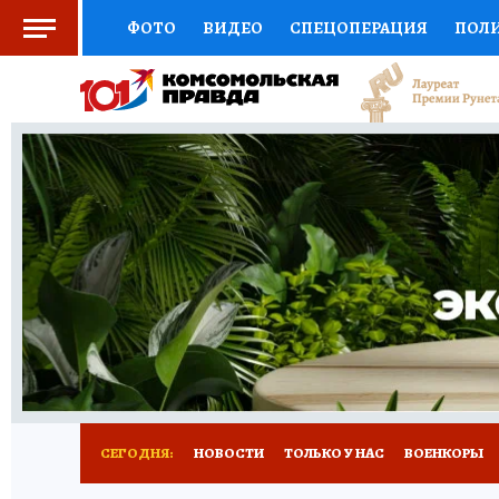
ФОТО
ВИДЕО
СПЕЦОПЕРАЦИЯ
ПОЛ
СОЦПОДДЕРЖКА
НАУКА
СПОРТ
КО
ВЫБОР ЭКСПЕРТОВ
ДОКТОР
ФИНАНС
КНИЖНАЯ ПОЛКА
ПРОГНОЗЫ НА СПОРТ
ПРЕСС-ЦЕНТР
НЕДВИЖИМОСТЬ
ТЕЛЕ
РАДИО КП
РЕКЛАМА
ТЕСТЫ
НОВОЕ 
СЕГОДНЯ:
НОВОСТИ
ТОЛЬКО У НАС
ВОЕНКОРЫ