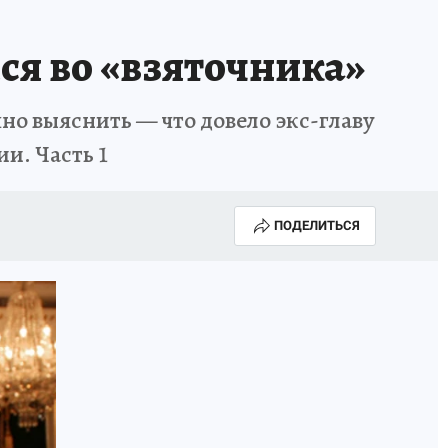
ся во «взяточника»
но выяснить — что довело экс-главу
и. Часть 1
ПОДЕЛИТЬСЯ