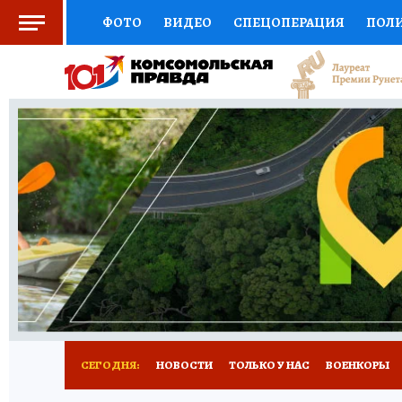
ФОТО
ВИДЕО
СПЕЦОПЕРАЦИЯ
ПОЛ
СОЦПОДДЕРЖКА
НАУКА
СПОРТ
КО
ВЫБОР ЭКСПЕРТОВ
ДОКТОР
ФИНАНС
КНИЖНАЯ ПОЛКА
ПРОГНОЗЫ НА СПОРТ
ПРЕСС-ЦЕНТР
НЕДВИЖИМОСТЬ
ТЕЛЕ
РАДИО КП
РЕКЛАМА
ТЕСТЫ
НОВОЕ 
СЕГОДНЯ:
НОВОСТИ
ТОЛЬКО У НАС
ВОЕНКОРЫ