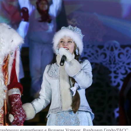
резиденции волшебника в Великом Устюге. Владимир Гердо/ТАСС