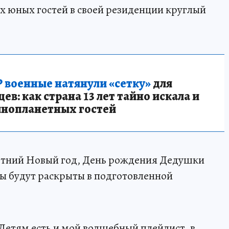
ех юных гостей в своей резиденции круглый
 военные натянули «сетку»
для
в: как страна 13 лет тайно искала и
инопланетных гостей
летний Новый год, День рождения Дедушки
ы будут раскрыты в подготовленной
етям есть и мой волшебный плейлист, в