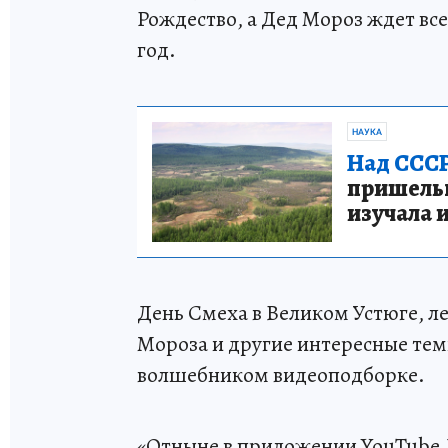
Рождество, а Дед Мороз ждет вс
год.
НАУКА
Над СССР
пришельце
изучала 
День Смеха в Великом Устюге, 
Мороза и другие интересные тем
волшебником видеоподборке.
«Отныне в приложении YouTube Д