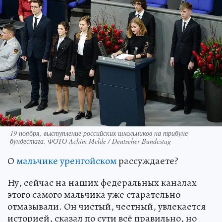
19 ноября, выступление российских школьников на трибуне
бундестага. ФОТО Achim Melde / Deutscher Bundestag
О
мальчике уренгойском
рассуждаете?
Ну, сейчас на наших федеральных каналах
этого самого мальчика уже старательно
отмазывали. Он чистый, честный, увлекается
историей, сказал по сути всё правильно, но