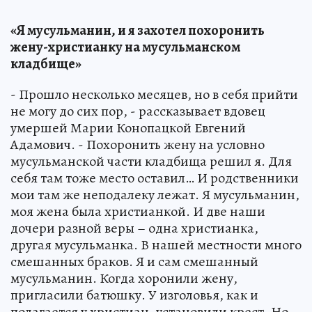
«Я мусульманин, и я захотел похоронить
жену-христианку на мусульманском
кладбище»
- Прошло несколько месяцев, но в себя прийти
не могу до сих пор, - рассказывает вдовец
умершей Марии Конопацкой Евгений
Адамович. - Похоронить жену на условно
мусульманской части кладбища решил я. Для
себя там тоже место оставил… И родственники
мои там же неподалеку лежат. Я мусульманин,
моя жена была христианкой. И две наши
дочери разной веры – одна христианка,
другая мусульманка. В нашей местности много
смешанных браков. Я и сам смешанный
мусульманин. Когда хоронили жену,
пригласили батюшку. У изголовья, как и
полагается у христиан, установили крест. Но