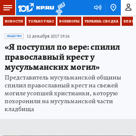
НОВОСТИ
ТОЛЬКО У НАС
ВОЕНКОРЫ
УКРАИНА: СВОДКА
КП В М
12 декабря 2017 19:16
ОБЩЕСТВО
«Я поступил по вере: спилил
православный крест у
мусульманских могил»
Представитель мусульманской общины
спилил православный крест на свежей
могиле усопшей христианки, которую
похоронили на мусульманской части
кладбища