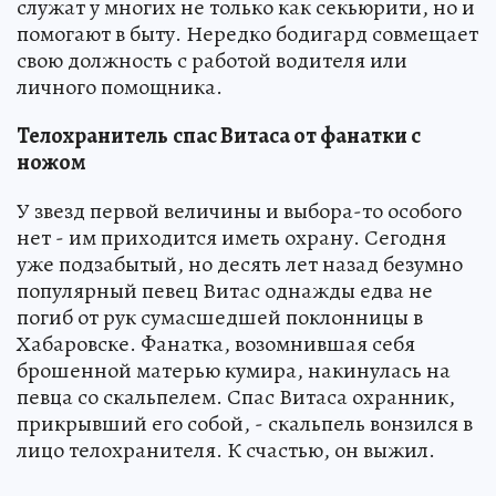
служат у многих не только как секьюрити, но и
помогают в быту. Нередко бодигард совмещает
свою должность с работой водителя или
личного помощника.
Телохранитель
спас Витаса от фанатки с
ножом
У звезд первой величины и выбора-то особого
нет - им приходится иметь охрану. Сегодня
уже подзабытый, но десять лет назад безумно
популярный певец Витас однажды едва не
погиб от рук сумасшедшей поклонницы в
Хабаровске. Фанатка, ­возомнившая себя
брошенной матерью кумира, накинулась на
певца со скальпелем. Спас Витаса охранник,
прикрывший его собой, - скальпель вонзился в
лицо телохранителя. К счастью, он выжил.