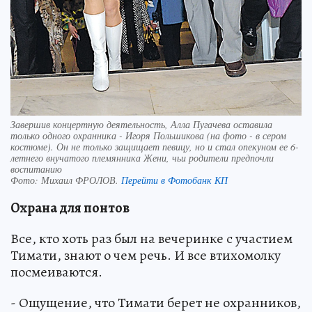
Завершив концертную деятельность, Алла Пугачева оставила
только одного охранника - Игоря Польшикова (на фото - в сером
костюме). Он не только защищает певицу, но и стал опекуном ее 6-
летнего внучатого племянника Жени, чьи родители предпочли
воспитанию
Фото:
Михаил ФРОЛОВ.
Перейти в Фотобанк КП
Охрана для понтов
Все, кто хоть раз был на вечеринке с участием
Тимати, знают о чем речь. И все втихомолку
посмеиваются.
- Ощущение, что Тимати берет не охранников,