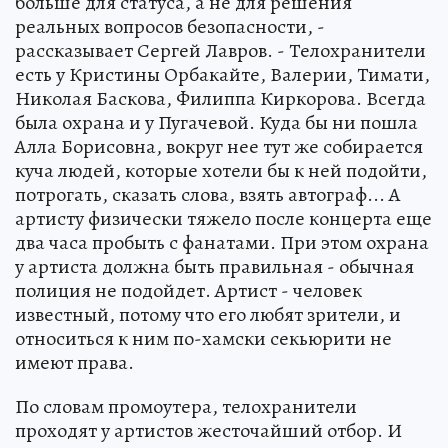
больше для статуса, а не для решения
реальных вопросов безопасности, -
рассказывает Сергей Лавров. - Телохранители
есть у Кристины Орбакайте, Валерии, Тимати,
Николая Баскова, Филиппа Киркорова. Всегда
была охрана и у Пугачевой. Куда бы ни пошла
Алла Борисовна, вокруг нее тут же собирается
куча людей, которые хотели бы к ней подойти,
потрогать, сказать слова, взять автограф... А
артисту физически тяжело после концерта еще
два часа пробыть с фанатами. При этом охрана
у артиста должна быть правильная - обычная
полиция не подойдет. Артист - человек
известный, потому что его любят зрители, и
относиться к ним по-хамски секьюрити не
имеют права.
По словам промоутера, телохранители
проходят у артистов жесточайший отбор. И