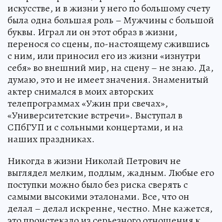
искусстве, и в жизни у него по большому счету
была одна большая роль – Мужчины с большой
буквы. Играл ли он этот образ в жизни,
перенося со сцены, по-настоящему сжившись
с ним, или приносил его из жизни «изнутри
себя» во внешний мир, на сцену – не знаю. Да,
думаю, это и не имеет значения. Знаменитый
актер снимался в моих авторских
телепрограммах «Ужин при свечах»,
«Университетские встречи». Выступал в
СПбГУП и с сольными концертами, и на
наших праздниках.
Никогда в жизни Николай Петрович не
выглядел мелким, подлым, жадным. Любые его
поступки можно было без риска сверять с
самыми высокими эталонами. Все, что он
делал – делал искренне, честно. Мне кажется,
это проистекало из серьезного отношения к