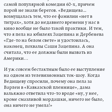
самой популярной комедии 60-х, причем
порой не знали берегов. «Ведищева…
возмущалась тем, что ее фамилии «нет в
титрах», хотя до недавнего времени у нас в
кино вообще не было такой практики. И тем,
что я пела на юбилеях Зацепина и Дербенева
«Где-то на белом свете» и удостоилась,
наконец, похвалы Саши Зацепина. А она
считала, что ее должны были вызвать из
Америки...
И уж совсем бестактным было ее выступление
на одном из телевизионных ток-шоу. Когда
Ведищеву спросили, почему она пела за
Варлеи в «Кавказской пленнице», дама
вальяжно ответила что-то вроде «ну, у нее,
кроме смазливой мордашки, ничего не было,
она ничего не умела!»