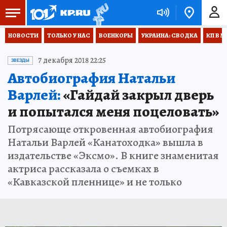
НОВОСТИ
ТОЛЬКО У НАС
ВОЕНКОРЫ
УКРАИНА: СВОДКА
КП В М
7 декабря 2018 22:25
ЗВЕЗДЫ
Автобиография Натальи
Варлей:
«Гайдай закрыл дверь
и попытался меня поцеловать»
Потрясающе откровенная автобиография
Натальи Варлей «Канатоходка» вышла в
издательстве «Эксмо». В книге знаменитая
актриса рассказала о съемках в
«Кавказской пленнице» и не только