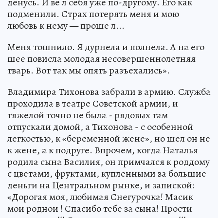
денусь. И ве л себя уже по-другому. Его как
подменили. Страх потерять меня и мою
любовь к нему — проше л...
Меня тошнило. Я дурнела и полнела. А на его
шее повисла молодая несовершеннолетняя
тварь. Вот так мы опять разъехались».
Владимира Тихонова забрали в армию. Служба
проходила в театре Советской армии, и
тяжелой точно не была - рядовых там
отпускали домой, а Тихонова - с особенной
легкостью, к «беременной жене», но шел он не
к жене, а к подруге. Впрочем, когда Наталья
родила сына Василия, он примчался к роддому
с цветами, фруктами, купленными за большие
деньги на Центральном рынке, и запиской:
«Дорогая моя, любимая Снегурочка! Масик
мои роднои ! Спасибо тебе за сына! Прости