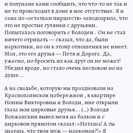
и полунаме ками сообщить, что что-то не так и
не то происходит в доме в мое отсутствие. Я и
сама по «остаткам пиршеств» заподозрила, что
это не простые гулянки с друзьями.
Попыталась поговорить с Володеи . Он не стал
ничего отрицать — сказал, что да, были
наркотики, но он к этому отношения не имеет.
Мол, это его друзья — Петя и Дорога. Да,
ужасно, но бросить их как друг он не может!
Убедил вроде, но стало очень неспокои но на
душе...
А на свадьбе, которую мы праздновали на
Краснохолмскои набережнои , в квартире
Нонны Викторовны и Володи, мне открыли
глаза мои цирковые друзья... (…) Володя
Волжанскии вывел меня на балкон и с
цирковои прямотои сказал: «Наташа! А ты
знаешь, что твои муж — наркоман?!» Я