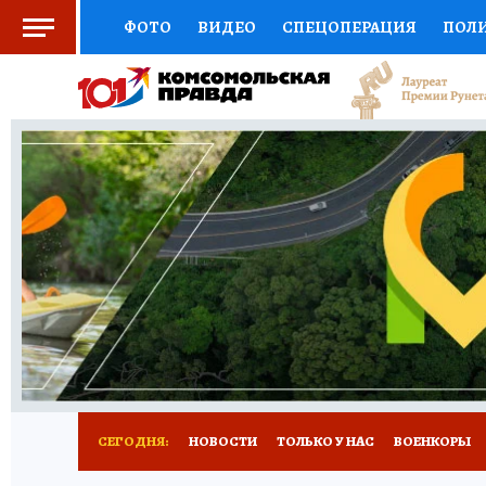
ФОТО
ВИДЕО
СПЕЦОПЕРАЦИЯ
ПОЛ
СОЦПОДДЕРЖКА
НАУКА
СПОРТ
КО
ВЫБОР ЭКСПЕРТОВ
ДОКТОР
ФИНАНС
КНИЖНАЯ ПОЛКА
ПРОГНОЗЫ НА СПОРТ
ПРЕСС-ЦЕНТР
НЕДВИЖИМОСТЬ
ТЕЛЕ
РАДИО КП
РЕКЛАМА
ТЕСТЫ
НОВОЕ 
СЕГОДНЯ:
НОВОСТИ
ТОЛЬКО У НАС
ВОЕНКОРЫ