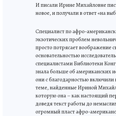
И писали Ирине Михайловне пись
новое, и получали в ответ «на вы
Специалист по афро-американск
экзотических проблем невольни
просто потрясает воображение с
основательностью исследовательс
специалистами Библиотеки Конгр
знала больше об американских ис
они с благодарностью включили в
теме, найденные Ириной Михайл
которую она – как настоящий пер
доведя текст работы до немысл
огромный пласт афро-американс