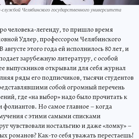
-службой Челябинского государственного университета
про человека-легенду, то пришло время
овной Удлер, профессором Челябинского
 августе этого года ей исполнилось 80 лет, и
подает зарубежную литературу, с особой
ее выпускников открывали для себя журнал
лняя ряды его подписчиков, тысячи студентов
представлявшими собой огромный перечень
ний, где «на выбор» надо было прочитать к
 фолиантов. Но самое главное – когда
а мучения с этими самыми списками
руг чувствовали ностальгию и даже «ломку» –
ных романов? Как-то себя уважать перестаешь!