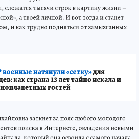
, сложатся тысячи строк в картину жизни –
ной», а твоей личной. И вот тогда и станет
бом, и как трудно подняться от замызганных
 военные натянули «сетку»
для
в: как страна 13 лет тайно искала и
инопланетных гостей
ихайловна заткнет за пояс любого молодого
ментов поиска в Интернете, овладения новыми
йпада, который она освоила с самого начала