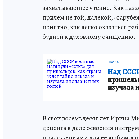
захватывающее чтение. Как паззл
причем не той, далекой, «зарубеж
понятно, как легко оказаться ра
будней к духовному очищению.
НАУКА
Над СССР
пришельце
изучала 
В свои восемьдесят лет Ирина М
доцента в деле освоения инстру
приложениями для ее любимого а