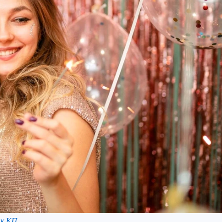
нк КП