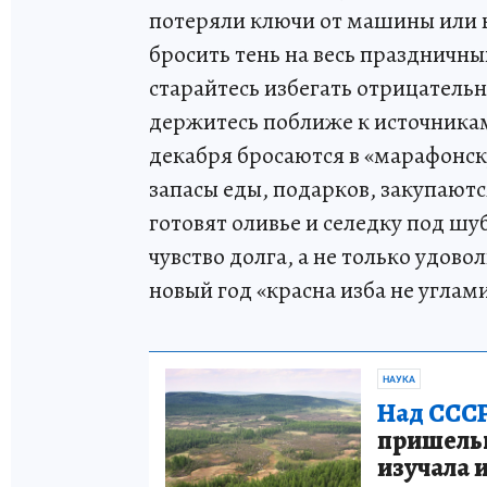
потеряли ключи от машины или к
бросить тень на весь праздничн
старайтесь избегать отрицательн
держитесь поближе к источникам
декабря бросаются в «марафонск
запасы еды, подарков, закупаютс
готовят оливье и селедку под шуб
чувство долга, а не только удово
новый год «красна изба не углам
НАУКА
Над СССР
пришельце
изучала 