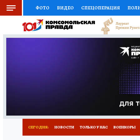
ФОТО
ВИДЕО
СПЕЦОПЕРАЦИЯ
ПОЛ
СОЦПОДДЕРЖКА
НАУКА
СПОРТ
КО
ВЫБОР ЭКСПЕРТОВ
ДОКТОР
ФИНАНС
КНИЖНАЯ ПОЛКА
ПРОГНОЗЫ НА СПОРТ
ПРЕСС-ЦЕНТР
НЕДВИЖИМОСТЬ
ТЕЛЕ
РАДИО КП
РЕКЛАМА
ТЕСТЫ
НОВОЕ 
СЕГОДНЯ:
НОВОСТИ
ТОЛЬКО У НАС
ВОЕНКОРЫ