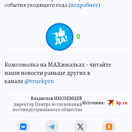
события уходящего года (
подробнее
)
0
Комсомолка на MAXималках - читайте
наши новости раньше других в
канале
@truekpru
Владислав ИНОЗЕМЦЕВ
Источник:
kp.ru
директор Центра исследований
постиндуст­риального обще­ства