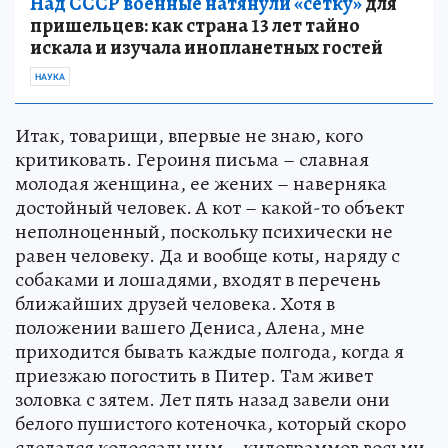
Над СССР военные натянули «сетку»
для
пришельцев: как страна 13 лет тайно
искала и изучала инопланетных гостей
НАУКА
Итак, товарищи, впервые не знаю, кого
критиковать. Героиня письма – славная
молодая женщина, ее жених – наверняка
достойный человек. А кот – какой-то объект
неполноценный, поскольку психически не
равен человеку. Да и вообще коты, наряду с
собаками и лошадями, входят в перечень
ближайших друзей человека. Хотя в
положении вашего Дениса, Алена, мне
приходится бывать каждые полгода, когда я
приезжаю погостить в Питер. Там живет
золовка с зятем. Лет пять назад завели они
белого пушистого котеночка, который скоро
сделался колоссальным – килограммов восьми