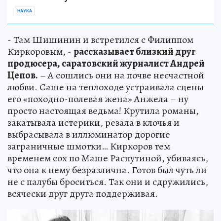
НАУКА
- Там Шишинин и встретился с Филиппом
Киркоровым, -
рассказывает близкий друг
продюсера, саратовский журналист Андрей
Цепов.
– А сошлись они на почве несчастной
любви. Саше на теплоходе устраивала сцены
его «походно-полевая жена» Анжела – ну
просто настоящая ведьма! Крутила романы,
закатывала истерики, резала в клочья и
выбрасывала в иллюминатор дорогие
заграничные шмотки… Киркоров тем
временем сох по Маше Распутиной, убиваясь,
что она к нему безразлична. Готов был чуть ли
не с палубы броситься. Так они и сдружились,
всячески друг друга поддерживая.