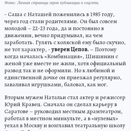
Фото:
Личная страница героя публикации в соцсети.
- Саша с Наташей поженились в 1985 году,
через год стали родителями. Он был совсем
молодой – 22-23 года, да и постоянно в
движении, вечно придумывал, на чем
заработать. Гулять с коляской ему было скучно,
не тот характер, -
уверен Цепов.
– Поэтому
когда началась «Комбинация», Шишинин с
женой уже вместе не жили, хотя официальный
развод так и не оформили. Но к любимой и
единственной дочке он приезжал регулярно,
заваливал игрушками, баловал, как мог.
Вторым мужем Натальи стал актер и режиссер
Юрий Кравец. Сначала он сделал карьеру в
Саратове – руководил местным драмтеатром,
работал в местном минкульте, а в «нулевых»
уехал в Москву и возглавил театральную школу