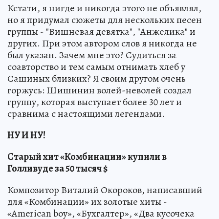
Кстати, я нигде и никогда этого не объявлял,
но я придумал сюжеты для нескольких песен
группы - "Вишневая девятка", "Анжелика" и
других. При этом автором слов я никогда не
был указан. Зачем мне это? Судиться за
соавторство и тем самым отнимать хлеб у
Сашиных близких? Я своим другом очень
горжусь: Шишинин волей-неволей создал
группу, которая выступает более 30 лет и
сравнима с настоящими легендами.
НУ И НУ!
Старый хит «Комбинации» купили в
Голливуде за 50 тысяч $
Композитор Виталий Окороков, написавший
для «Комбинации» их золотые хиты -
«American boy», «Бухгалтер», «Два кусочека