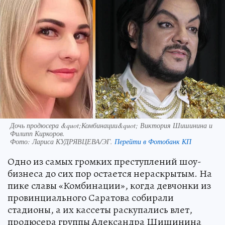
Дочь продюсера &quot;Комбинации&quot; Виктория Шишинина и
Филипп Киркоров.
Фото:
Лариса КУДРЯВЦЕВА/ЭГ.
Перейти в Фотобанк КП
Одно из самых громких преступлений шоу-
бизнеса до сих пор остается нераскрытым. На
пике славы «Комбинации», когда девчонки из
провинциального Саратова собирали
стадионы, а их кассеты раскупались влет,
продюсера группы Александра Шишинина