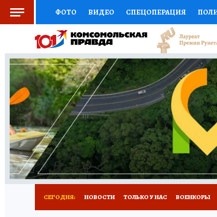
ФОТО
ВИДЕО
СПЕЦОПЕРАЦИЯ
ПОЛ
СОЦПОДДЕРЖКА
НАУКА
СПОРТ
КО
ВЫБОР ЭКСПЕРТОВ
ДОКТОР
ФИНАНС
КНИЖНАЯ ПОЛКА
ПРОГНОЗЫ НА СПОРТ
ПРЕСС-ЦЕНТР
НЕДВИЖИМОСТЬ
ТЕЛЕ
РАДИО КП
РЕКЛАМА
ТЕСТЫ
НОВОЕ 
СЕГОДНЯ:
НОВОСТИ
ТОЛЬКО У НАС
ВОЕНКОРЫ