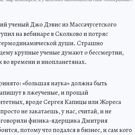
ий ученый Джо Дэвис из Массачусетского
упил на вебинаре в Сколково и потряс
 термодинамической души. Страшно
ящему крупные ученые думают о бессмертии,
ях во времени и инопланетянах.
принято: «большая наука» должна быть
о запишут в лжеученые, и прощай
итетных, вроде Сергея Капицы или Жореса
просто не закатаешь, у нас, считай, и не
разговорили физика-ядерщика Дмитрия
ится, потому что подался в бизнес, и сам кого