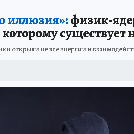
то иллюзия»:
физик-яде
я которому существует
ики открыли не все энергии и взаимодейст