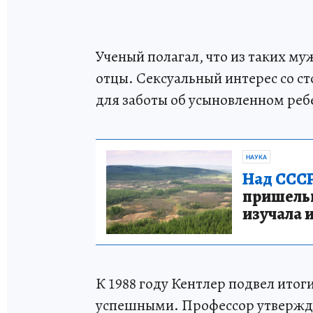
Ученый полагал, что из таких 
отцы. Сексуальный интерес со с
для заботы об усыновленном реб
НАУКА
Над СССР
пришельце
изучала 
К 1988 году Кентлер подвел итог
успешными. Профессор утвержда