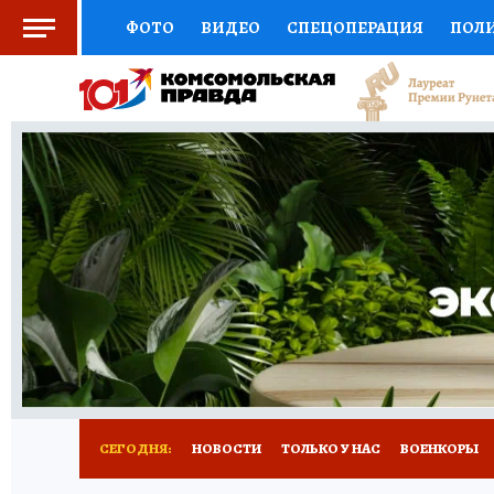
ФОТО
ВИДЕО
СПЕЦОПЕРАЦИЯ
ПОЛ
СОЦПОДДЕРЖКА
НАУКА
СПОРТ
КО
ВЫБОР ЭКСПЕРТОВ
ДОКТОР
ФИНАНС
КНИЖНАЯ ПОЛКА
ПРОГНОЗЫ НА СПОРТ
ПРЕСС-ЦЕНТР
НЕДВИЖИМОСТЬ
ТЕЛЕ
РАДИО КП
РЕКЛАМА
ТЕСТЫ
НОВОЕ 
СЕГОДНЯ:
НОВОСТИ
ТОЛЬКО У НАС
ВОЕНКОРЫ