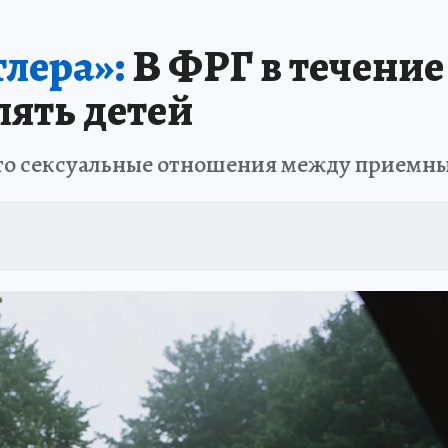
лера»:
В ФРГ в течение
ять детей
что сексуальные отношения между приемн