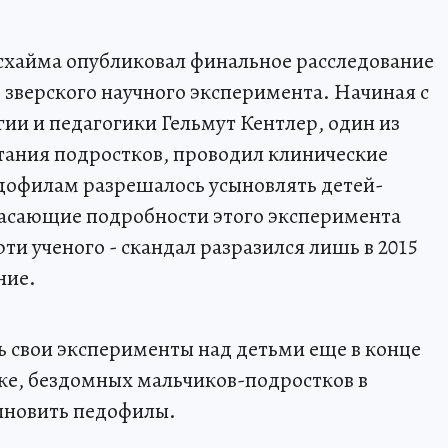
схайма опубликовал финальное расследование
 зверского научного эксперимента. Начиная с
гии и педагогики Гельмут Кентлер, один из
тания подростков, проводил клинические
дофилам разрешалось усыновлять детей-
сающие подробности этого эксперимента
рти ученого - скандал разразился лишь в 2015
ние.
ь свои эксперименты над детьми еще в конце
мке, бездомных мальчиков-подростков в
усыновить педофилы.