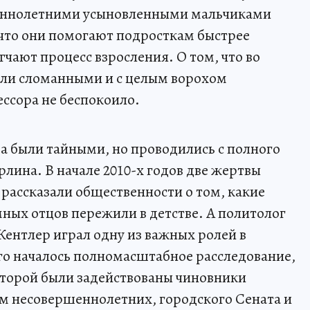
еннолетними усыновленными мальчиками
 что они помогают подросткам быстрее
гчают процесс взросления. О том, что во
али сломанными и с целым ворохом
ссора не беспокоило.
а были тайными, но проводились с полного
лина. В начале 2010-х годов две жертвы
 рассказали общественности о том, какие
мных отцов пережили в детстве. А политолог
Кентлер играл одну из важных ролей в
го началось полномасштабное расследование,
которой были задействованы чиновники
м несовершеннолетних, городского Сената и