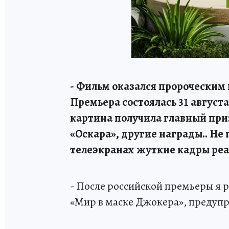
- Фильм оказался пророческим в
Премьера состоялась 31 август
картина получила главный приз
«Оскара», другие награды.. Не 
телеэкранах жуткие кадры реа
- После российской премьеры я 
«Мир в маске Джокера», предупр