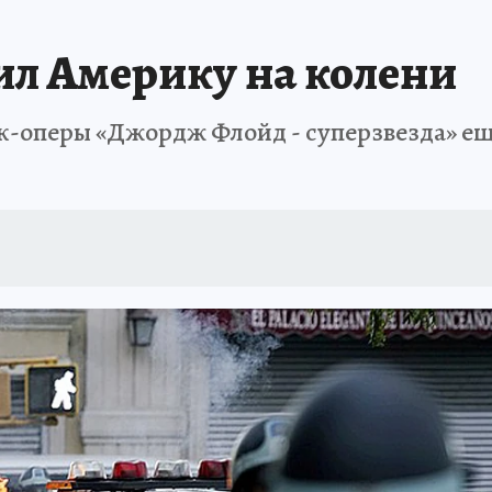
ил Америку на колени
к-оперы «Джордж Флойд - суперзвезда» е