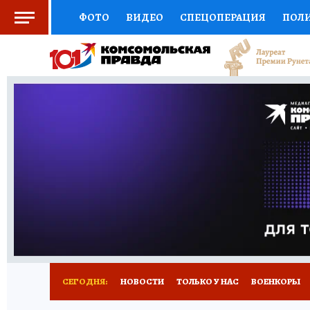
ФОТО
ВИДЕО
СПЕЦОПЕРАЦИЯ
ПОЛ
СОЦПОДДЕРЖКА
НАУКА
СПОРТ
КО
ВЫБОР ЭКСПЕРТОВ
ДОКТОР
ФИНАНС
КНИЖНАЯ ПОЛКА
ПРОГНОЗЫ НА СПОРТ
ПРЕСС-ЦЕНТР
НЕДВИЖИМОСТЬ
ТЕЛЕ
РАДИО КП
РЕКЛАМА
ТЕСТЫ
НОВОЕ 
СЕГОДНЯ:
НОВОСТИ
ТОЛЬКО У НАС
ВОЕНКОРЫ