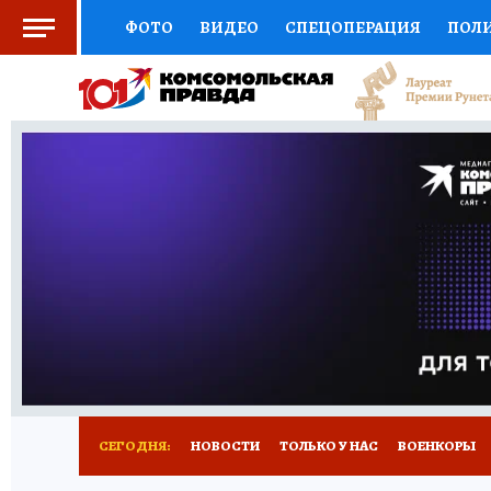
ФОТО
ВИДЕО
СПЕЦОПЕРАЦИЯ
ПОЛ
СОЦПОДДЕРЖКА
НАУКА
СПОРТ
КО
ВЫБОР ЭКСПЕРТОВ
ДОКТОР
ФИНАНС
КНИЖНАЯ ПОЛКА
ПРОГНОЗЫ НА СПОРТ
ПРЕСС-ЦЕНТР
НЕДВИЖИМОСТЬ
ТЕЛЕ
РАДИО КП
РЕКЛАМА
ТЕСТЫ
НОВОЕ 
СЕГОДНЯ:
НОВОСТИ
ТОЛЬКО У НАС
ВОЕНКОРЫ