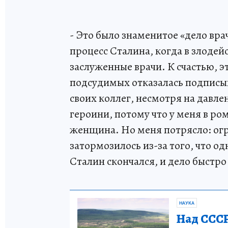
- Это было знаменитое «дело врач
процесс Сталина, когда в злоде
заслуженные врачи. К счастью, э
подсудимых отказалась подписыв
своих коллег, несмотря на давле
героини, потому что у меня в ром
женщина. Но меня потрясло: ог
затормозилось из-за того, что о
Сталин скончался, и дело быстро
НАУКА
Над СССР