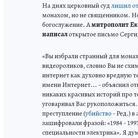
На днях церковный суд
лишил от
монахом, но не священником. Н
богослужение. А
митрополит Ек
написал
открытое письмо Серги
«Вы избрали странный для монах
видеороликов, словно Вы не схи
интернет как духовно вредную т
имени Интернет... - объяснил о
никаких красивых историй про т
уговаривал Вас рукоположиться.
преступление (
убийство
- Ред.) 
зашифровали фразой: «1984 - 1997
специальности электрика». Я ду