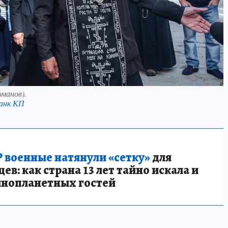
манов).
анк КП
 военные натянули «сетку»
для
в: как страна 13 лет тайно искала и
инопланетных гостей