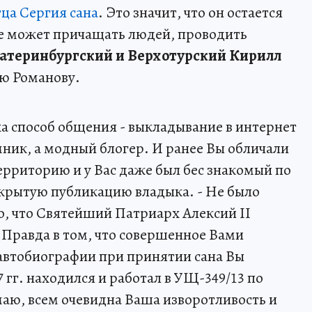
ца Сергия сана
. Это значит, что он остается
е может причащать людей, проводить
атеринбургский и Верхотурский Кирилл
ю Романову.
а способ общения - выкладывание в интернет
мник, а модный блогер. И ранее Вы обличали
ерриторию и у Вас даже был бес знакомый по
ткрытую публикацию владыка. - Не было
о, что Святейший Патриарх Алексий II
 Правда в том, что совершенное Вами
в автобиографии при принятии сана Вы
 гг. находился и работал в УЩ-349/13 по
маю, всем очевидна Ваша изворотливость и