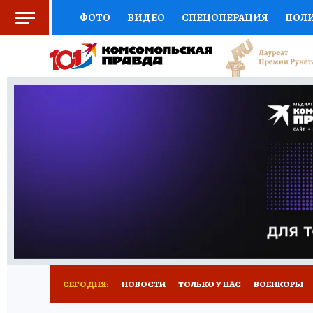
ФОТО
ВИДЕО
СПЕЦОПЕРАЦИЯ
ПОЛ
СОЦПОДДЕРЖКА
НАУКА
СПОРТ
КО
ВЫБОР ЭКСПЕРТОВ
ДОКТОР
ФИНАНС
КНИЖНАЯ ПОЛКА
ПРОГНОЗЫ НА СПОРТ
ПРЕСС-ЦЕНТР
НЕДВИЖИМОСТЬ
ТЕЛЕ
РАДИО КП
РЕКЛАМА
ТЕСТЫ
НОВОЕ 
СЕГОДНЯ:
НОВОСТИ
ТОЛЬКО У НАС
ВОЕНКОРЫ