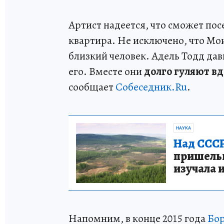
Артист надеется, что сможет пос
квартира. Не исключено, что Мои
близкий человек. Адель Тодд да
его. Вместе они
долго гуляют в
сообщает
Собеседник.Ru
.
НАУКА
Над СССР
пришельце
изучала 
Напомним, в конце 2015 года
Бор