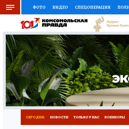
ФОТО
ВИДЕО
СПЕЦОПЕРАЦИЯ
ПОЛ
СОЦПОДДЕРЖКА
НАУКА
СПОРТ
КО
ВЫБОР ЭКСПЕРТОВ
ДОКТОР
ФИНАНС
КНИЖНАЯ ПОЛКА
ПРОГНОЗЫ НА СПОРТ
ПРЕСС-ЦЕНТР
НЕДВИЖИМОСТЬ
ТЕЛЕ
РАДИО КП
РЕКЛАМА
ТЕСТЫ
НОВОЕ 
СЕГОДНЯ:
НОВОСТИ
ТОЛЬКО У НАС
ВОЕНКОРЫ