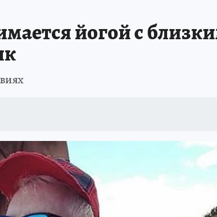
имается йогой с близки
ик
твиях