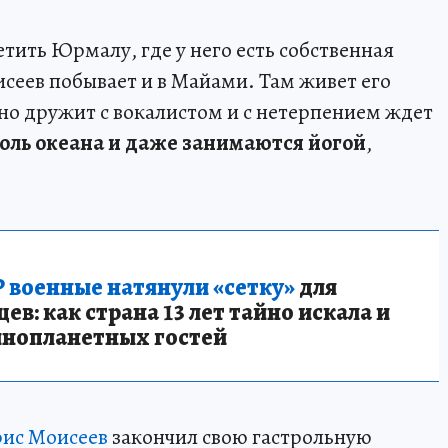
етить Юрмалу, где у него есть собственная
сеев побывает и в Майами. Там живет его
вно дружит с вокалистом и с нетерпением ждет
доль океана и даже занимаются йогой
,
 военные натянули «сетку»
для
в: как страна 13 лет тайно искала и
инопланетных гостей
ис Моисеев
закончил свою гастрольную