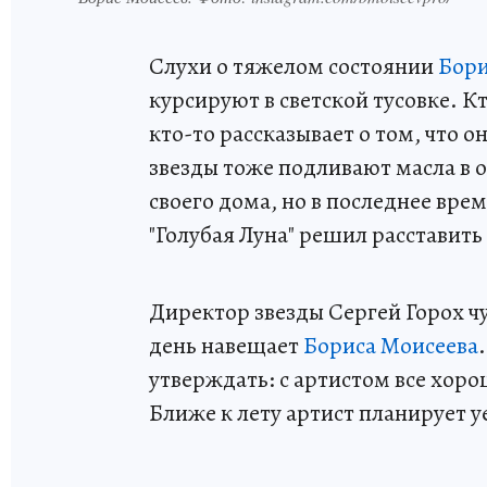
Слухи о тяжелом состоянии
Бори
курсируют в светской тусовке. Кт
кто-то рассказывает о том, что о
звезды тоже подливают масла в о
своего дома, но в последнее вре
"Голубая Луна" решил расставить 
Директор звезды Сергей Горох ч
день навещает
Бориса Моисеева
утверждать: с артистом все хор
Ближе к лету артист планирует у