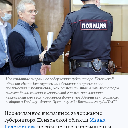
Неожиданное вчерашнее задержание губернатора Пензенской
области Ивана Белозерцева по обвинению в превышении
должностных полномочий, как отметили многие комментаторы,
может быть связано с «попыткой Кремля переключить
негативный для себя новостной фон» в преддверии сентябрьских
выборов в Госдуму. Фото: Пресс-служба Басманного суда/ТАСС
Неожиданное вчерашнее задержание
губернатора Пензенской области
Ивана
Белозерцева
по обвинению в превышении