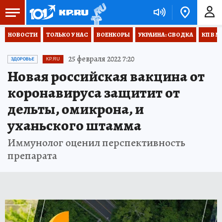
НОВОСТИ
ТОЛЬКО У НАС
ВОЕНКОРЫ
УКРАИНА: СВОДКА
КП В М
25 февраля 2022 7:20
ЗДОРОВЬЕ
KP.RU
Новая российская вакцина от
коронавируса защитит от
дельты, омикрона, и
уханьского штамма
Иммунолог оценил перспективность
препарата