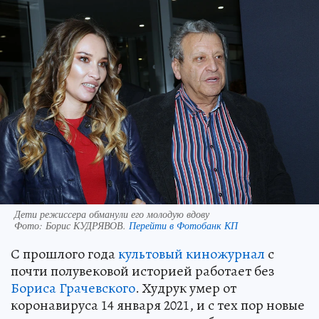
Дети режиссера обманули его молодую вдову
Фото:
Борис КУДРЯВОВ.
Перейти в Фотобанк КП
С прошлого года
культовый киножурнал
с
почти полувековой историей работает без
Бориса Грачевского
. Худрук умер от
коронавируса 14 января 2021, и с тех пор новые